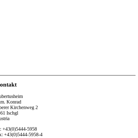
ontakt
bertusheim
m. Konrad
erer Kirchenweg 2
61 Ischgl
stria
l: +43(0)5444-5958
x: +43(0)5444-5958-4