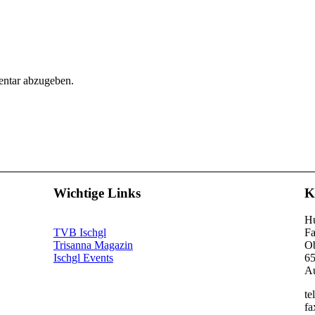
ntar abzugeben.
Wichtige Links
K
Hu
TVB Ischgl
Fa
Trisanna Magazin
Ob
Ischgl Events
65
Au
te
fa