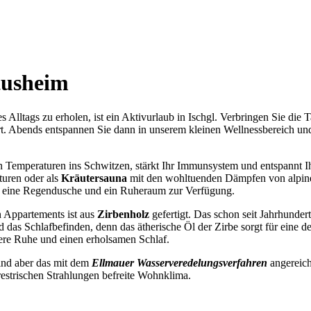
tusheim
Alltags zu erholen, ist ein Aktivurlaub in Ischgl. Verbringen Sie die 
rt. Abends entspannen Sie dann in unserem kleinen Wellnessbereich un
n Temperaturen ins Schwitzen, stärkt Ihr Immunsystem und entspannt
turen oder als
Kräutersauna
mit den wohltuenden Dämpfen von alpi
, eine Regendusche und ein Ruheraum zur Verfügung.
 Appartements ist aus
Zirbenholz
gefertigt. Das schon seit Jahrhunder
das Schlafbefinden, denn das ätherische Öl der Zirbe sorgt für eine de
ere Ruhe und einen erholsamen Schlaf.
ind aber das mit dem
Ellmauer Wasserveredelungsverfahren
angereich
estrischen Strahlungen befreite Wohnklima.