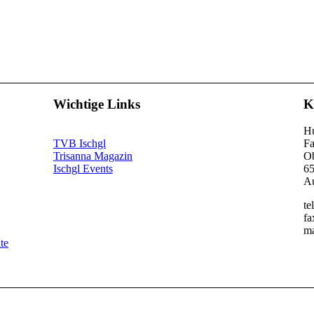
Wichtige Links
K
Hu
TVB Ischgl
Fa
Trisanna Magazin
Ob
Ischgl Events
65
Au
te
fa
ma
te