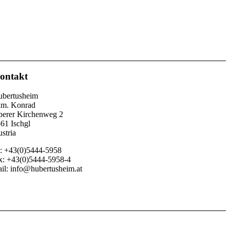
ontakt
bertusheim
m. Konrad
erer Kirchenweg 2
61 Ischgl
stria
l: +43(0)5444-5958
x: +43(0)5444-5958-4
il: info@hubertusheim.at