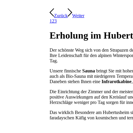
Zurück
Weiter
1
2
3
Erholung im Huber
Der schönste Weg sich von den Strapazen des 
Ihre Leidenschaft für den alpinen Winterspo
Tag.
Unsere finnische
Sauna
bringt Sie mit hohe
auch als Bio-Sauna mit niedrigeren Tempera
Daneben stehen Ihnen eine
Infrarotkabine
Die Einrichtung der Zimmer und der meisten
positive Auswirkungen auf den Kreislauf und 
Herzschläge weniger pro Tag sorgen für inn
Das wirklich Besondere am Hubertusheim s
faradayschen Käfig von kosmischen und terr