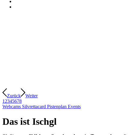
Zurück
Weiter
1
2
3
4
5
6
7
8
Webcams
Silvrettacard
Pistenplan
Events
Das ist Ischgl