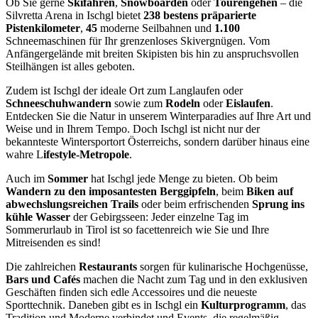
Ob Sie gerne
Skifahren
,
Snowboarden
oder
Tourengehen
– die
Silvretta Arena in Ischgl bietet
238 bestens präparierte
Pistenkilometer
,
45
moderne Seilbahnen und
1.100
Schneemaschinen für Ihr grenzenloses Skivergnügen. Vom
Anfängergelände mit breiten Skipisten bis hin zu anspruchsvollen
Steilhängen ist alles geboten.
Zudem ist Ischgl der ideale Ort zum Langlaufen oder
Schneeschuhwandern
sowie zum
Rodeln
oder
Eislaufen
.
Entdecken Sie die Natur in unserem Winterparadies auf Ihre Art und
Weise und in Ihrem Tempo. Doch Ischgl ist nicht nur der
bekannteste Wintersportort Österreichs, sondern darüber hinaus eine
wahre L
ifestyle-Metropole
.
Auch im
Sommer
hat Ischgl jede Menge zu bieten. Ob beim
Wandern zu den imposantesten Berggipfeln
, beim
Biken auf
abwechslungsreichen Trails
oder beim erfrischenden
Sprung ins
kühle Wasser
der Gebirgsseen: Jeder einzelne Tag im
Sommerurlaub in Tirol ist so facettenreich wie Sie und Ihre
Mitreisenden es sind!
Die zahlreichen
Restaurants
sorgen für kulinarische Hochgenüsse,
Bars und Cafés
machen die Nacht zum Tag und in den exklusiven
Geschäften finden sich edle Accessoires und die neueste
Sporttechnik. Daneben gibt es in Ischgl ein
Kulturprogramm
, das
Tradition und Moderne verbindet und Events, die regelmäßig